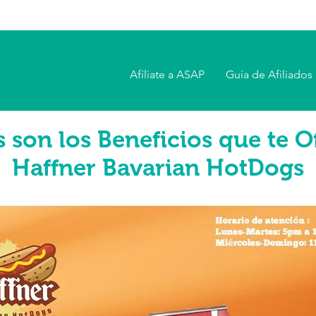
Afíliate a ASAP
Guía de Afiliados
s son los Beneficios que te O
Haffner Bavarian HotDogs